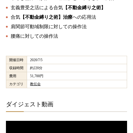
玄義豊受之活による合気
【不動金縛り之術】
合気
【不動金縛り之術】治療
への応用法
肩関節可動域制限に対しての操作法
腰痛に対しての操作法
開催日時
2020/7/5
収録時間
約220分
費用
51,700円
カテゴリ
教伝会
ダイジェスト動画