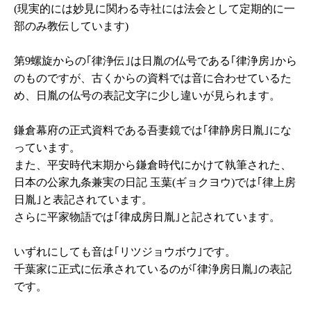
(現実的には妙見に関わる寺社には法会として定期的に一
部のみ教伝しています)
第9螺旋からの｢律浄伝｣は日胤の仏号である｢律浄房｣から
のものですが、古くからの資料では音に合わせているた
め、日胤の仏号の表記文字に少し違いが見られます。
鎌倉幕府の正式資料である吾妻鏡では｢律静房日胤｣にな
っています。
また、平安時代末期から鎌倉時代にかけて執筆された、
日本の公家九条兼実の日記 玉葉(ギョクヨウ)では｢律上房
日胤｣と表記されています。
さらに平家物語では｢律成房日胤｣と記されています。
いずれにしても音は｢リツジョウボウ｣です。
千葉家に正式に伝承されているのが｢律浄房日胤｣の表記
です。