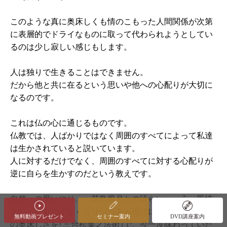
このような真に奥床しくも情のこもった人間関係が次第
に表層的でドライなものに取って代わられようとしてい
るのは少し寂しい感じもします。
人は独りで生きることはできません。
だから他と共に在るという思いや他への心配りが大切に
なるのです。
これは仏の心に通じるものです。
仏教では、人ばかりではなく周囲のすべてによって私達
は生かされていると説いています。
人に対するだけでなく、周囲のすべてに対する心配りが
逆に自らを生かすのだという教えです。
自然への思いやり……花鳥風月との語らい……心、風情
といったものがなくなりつつある現代にあって、｢松葉｣
無料動画
プレゼント
セミナー
案内
DVD
講座案内
の奥床しさを｢三合松葉之法術｣で、今一度味わっていた