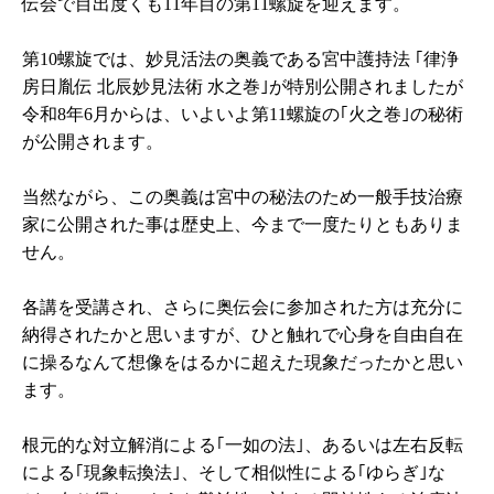
伝会で目出度くも11年目の第11螺旋を迎えます。
第10螺旋では、妙見活法の奥義である宮中護持法 ｢律浄
房日胤伝 北辰妙見法術 水之巻｣が特別公開されましたが
令和8年6月からは、いよいよ第11螺旋の｢火之巻｣の秘術
が公開されます。
当然ながら、この奥義は宮中の秘法のため一般手技治療
家に公開された事は歴史上、今まで一度たりともありま
せん。
各講を受講され、さらに奥伝会に参加された方は充分に
納得されたかと思いますが、ひと触れで心身を自由自在
に操るなんて想像をはるかに超えた現象だったかと思い
ます。
根元的な対立解消による｢一如の法｣、あるいは左右反転
による｢現象転換法｣、そして相似性による｢ゆらぎ｣な