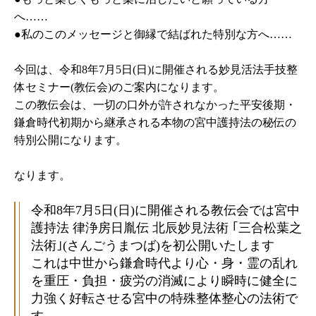
へ……
●私のこのメッセージと御縁で結ばれた特別な方へ……
今回は、令和8年7月5日(日)に開催される妙見活法手技整
体セミナー(教伝会)のご案内になります。
この教伝会は、一切の口外が許されなかった平安後期・
鎌倉時代初期から継承される本物の宮中護持法の秘伝の
特別公開になります。
なります。
令和8年7月5日(日)に開催される教伝会では宮中
護持法 律浄房日胤伝 北辰妙見法術 ｢三合松葉之
法術｣(さんごうまつば)を初公開いたします
これは中世から鎌倉時代より心・身・霊の乱れ
を重圧・負担・疲労の消滅により瞬時に健全に
力強く好転させる宮中の特殊整体整心の法術で