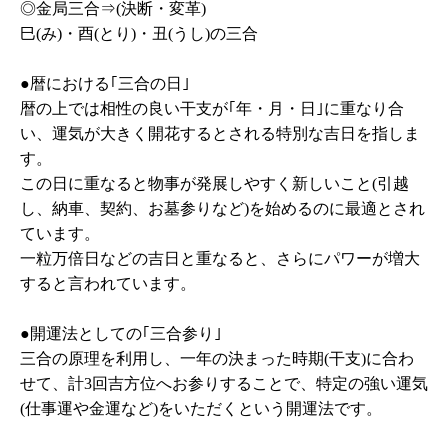
◎金局三合⇒(決断・変革)
巳(み)・酉(とり)・丑(うし)の三合
●暦における｢三合の日｣
暦の上では相性の良い干支が｢年・月・日｣に重なり合
い、運気が大きく開花するとされる特別な吉日を指しま
す。
この日に重なると物事が発展しやすく新しいこと(引越
し、納車、契約、お墓参りなど)を始めるのに最適とされ
ています。
一粒万倍日などの吉日と重なると、さらにパワーが増大
すると言われています。
●開運法としての｢三合参り｣
三合の原理を利用し、一年の決まった時期(干支)に合わ
せて、計3回吉方位へお参りすることで、特定の強い運気
(仕事運や金運など)をいただくという開運法です。