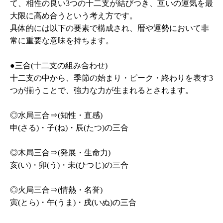
て、相性の良い3つの十二支が結びつき、互いの運気を最
大限に高め合うという考え方です。
具体的には以下の要素で構成され、暦や運勢において非
常に重要な意味を持ちます。
●三合(十二支の組み合わせ)
十二支の中から、季節の始まり・ピーク・終わりを表す3
つが揃うことで、強力な力が生まれるとされます。
◎水局三合⇒(知性・直感)
申(さる)・子(ね)・辰(たつ)の三合
◎木局三合⇒(発展・生命力)
亥(い)・卯(う)・未(ひつじ)の三合
◎火局三合⇒(情熱・名誉)
寅(とら)・午(うま)・戌(いぬ)の三合