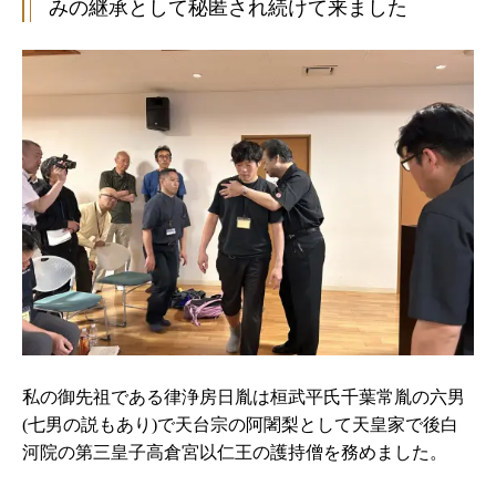
みの継承として秘匿され続けて来ました
私の御先祖である律浄房日胤は桓武平氏千葉常胤の六男
(七男の説もあり)で天台宗の阿闍梨として天皇家で後白
河院の第三皇子高倉宮以仁王の護持僧を務めました。