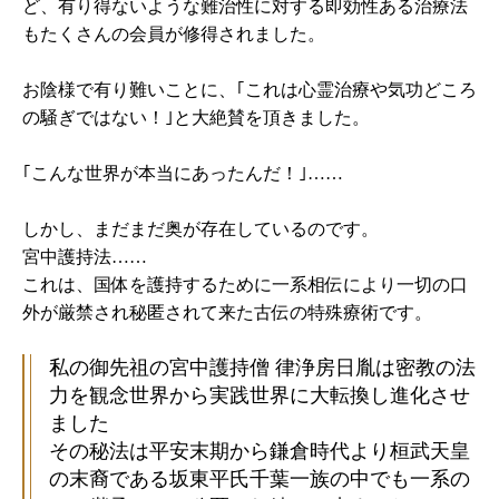
ど、有り得ないような難治性に対する即効性ある治療法
もたくさんの会員が修得されました。
お陰様で有り難いことに、｢これは心霊治療や気功どころ
の騒ぎではない！｣と大絶賛を頂きました。
｢こんな世界が本当にあったんだ！｣……
しかし、まだまだ奥が存在しているのです。
宮中護持法……
これは、国体を護持するために一系相伝により一切の口
外が厳禁され秘匿されて来た古伝の特殊療術です。
私の御先祖の宮中護持僧 律浄房日胤は密教の法
力を観念世界から実践世界に大転換し進化させ
ました
その秘法は平安末期から鎌倉時代より桓武天皇
の末裔である坂東平氏千葉一族の中でも一系の