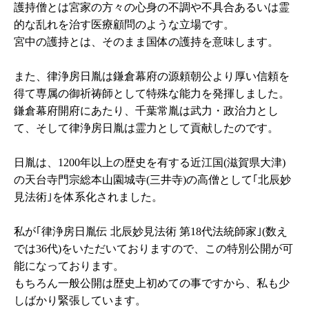
護持僧とは宮家の方々の心身の不調や不具合あるいは霊
的な乱れを治す医療顧問のような立場です。
宮中の護持とは、そのまま国体の護持を意味します。
また、律浄房日胤は鎌倉幕府の源頼朝公より厚い信頼を
得て専属の御祈祷師として特殊な能力を発揮しました。
鎌倉幕府開府にあたり、千葉常胤は武力・政治力とし
て、そして律浄房日胤は霊力として貢献したのです。
日胤は、1200年以上の歴史を有する近江国(滋賀県大津)
の天台寺門宗総本山園城寺(三井寺)の高僧として｢北辰妙
見法術｣を体系化されました。
私が｢律浄房日胤伝 北辰妙見法術 第18代法統師家｣(数え
では36代)をいただいておりますので、この特別公開が可
能になっております。
もちろん一般公開は歴史上初めての事ですから、私も少
しばかり緊張しています。