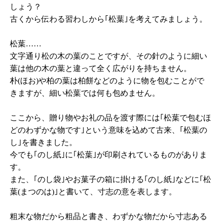
しょう？
古くから伝わる習わしから｢松葉｣を考えてみましょう。
松葉……
文字通り松の木の葉のことですが、その針のように細い
葉は他の木の葉と違って全く広がりを持ちません。
朴(ほお)や柏の葉は柏餅などのように物を包むことがで
きますが、細い松葉では何も包めません。
ここから、贈り物やお礼の品を渡す際には｢松葉で包むほ
どのわずかな物です｣という意味を込めて古来、｢松葉の
し｣を書きました。
今でも｢のし紙｣に｢松葉｣が印刷されているものがありま
す。
また、｢のし袋｣やお菓子の箱に掛ける｢のし紙｣などに｢松
葉(まつのは)｣と書いて、寸志の意を表します。
粗末な物だから粗品と書き、わずかな物だから寸志ある