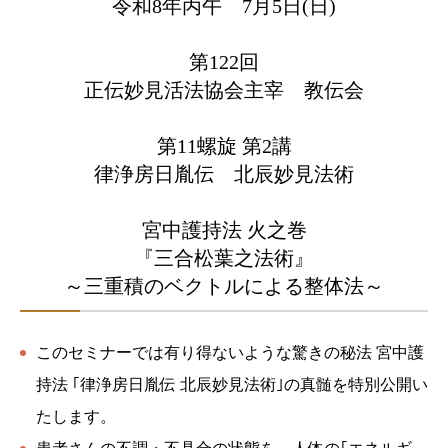
令和8年丙午 7月5日(日)
第122回
正伝妙見活法協会主宰 教伝会
第11螺旋 第2講
律浄房日胤伝 北辰妙見法術
宮中護持法 火之巻
『三合松葉之法術』
～三重積のベクトルによる整体法～
このセミナーでは有り得ないような驚きの秘法 宮中護
持法 ｢律浄房日胤伝 北辰妙見法術｣の真髄を特別公開い
たします。