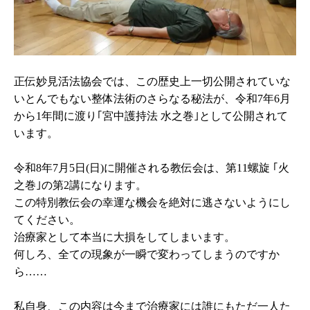
正伝妙見活法協会では、この歴史上一切公開されていな
いとんでもない整体法術のさらなる秘法が、令和7年6月
から1年間に渡り｢宮中護持法 水之巻｣として公開されて
います。
令和8年7月5日(日)に開催される教伝会は、第11螺旋 ｢火
之巻｣の第2講になります。
この特別教伝会の幸運な機会を絶対に逃さないようにし
てください。
治療家として本当に大損をしてしまいます。
何しろ、全ての現象が一瞬で変わってしまうのですか
ら……
私自身、この内容は今まで治療家には誰にもただ一人た