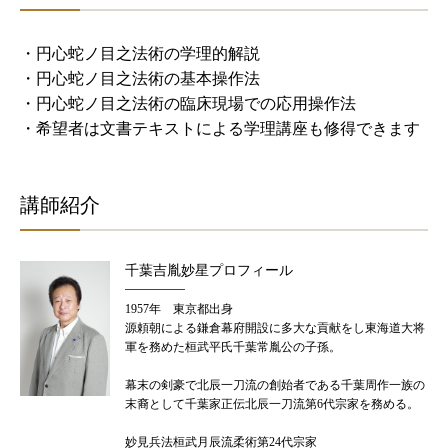
・円心蛇ノ目之法術の学理的解説
・円心蛇ノ目之法術の基本操作法
・円心蛇ノ目之法術の臨床現場での応用操作法
・希望者は文書テキストによる学理講座も修得できます
講師紹介
千葉吉胤妙星プロフィール
1957年 東京都出身
源頼朝による鎌倉幕府開設に多大な貢献をし東海道大将
軍を務めた桓武平氏千葉常胤公の子孫。
幕末の剣豪で北辰一刀流の創始者である千葉周作一族の
末裔として千葉家正伝北辰一刀流第6代宗家を務める。
妙見兵法桓武月辰流柔術第24代宗家