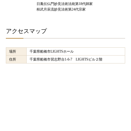
日胤伝仏門妙見法術法統第18代師家
桓武月辰流妙見法術第24代宗家
アクセスマップ
場所
千葉県船橋市LIGHTSホール
住所
千葉県船橋市習志野台1-6-7 LIGHTSビル２階