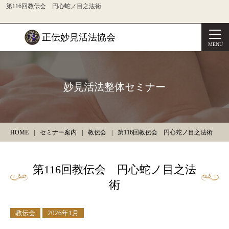
第116回教伝会 円心蛇ノ目之法術
正伝妙見活法協会
MENU
妙見活法整体セミナー
HOME
セミナー案内
教伝会
第116回教伝会 円心蛇ノ目之法術
第116回教伝会 円心蛇ノ目之法
術
教伝会
2026年1月