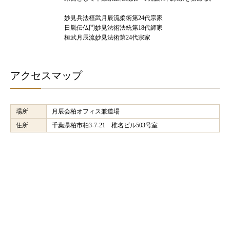
妙見兵法桓武月辰流柔術第24代宗家
日胤伝仏門妙見法術法統第18代師家
桓武月辰流妙見法術第24代宗家
アクセスマップ
場所
月辰会柏オフィス兼道場
住所
千葉県柏市柏3-7-21 椎名ビル503号室