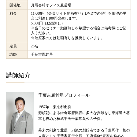
開催地
月辰会柏オフィス兼道場
料金
11,000円（会員サイト動画有り）DVDでの発行を希望の場
合は別途1,100円発生します。
5,500円（動画無し）
※当日のセミナー動画無しを希望する場合は備考欄にご記
入ください。
☆治療家の方は動画有りを推奨しています。
定員
25名
講師
千葉吉胤妙星
講師紹介
千葉吉胤妙星プロフィール
1957年 東京都出身
源頼朝による鎌倉幕府開設に多大な貢献をし東海道大将
軍を務めた桓武平氏千葉常胤公の子孫。
幕末の剣豪で北辰一刀流の創始者である千葉周作一族の
末裔として千葉家正伝北辰一刀流第6代宗家を務める。