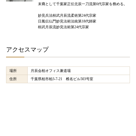
末裔として千葉家正伝北辰一刀流第6代宗家を務める。
妙見兵法桓武月辰流柔術第24代宗家
日胤伝仏門妙見法術法統第18代師家
桓武月辰流妙見法術第24代宗家
アクセスマップ
場所
月辰会柏オフィス兼道場
住所
千葉県柏市柏3-7-21 椎名ビル503号室