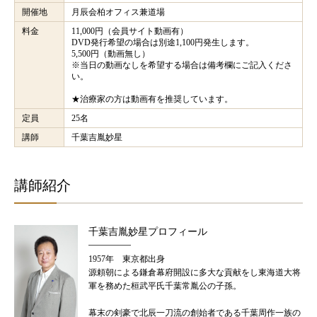
開催地
月辰会柏オフィス兼道場
料金
11,000円（会員サイト動画有）
DVD発行希望の場合は別途1,100円発生します。
5,500円（動画無し）
※当日の動画なしを希望する場合は備考欄にご記入くださ
い。
★治療家の方は動画有を推奨しています。
定員
25名
講師
千葉吉胤妙星
講師紹介
千葉吉胤妙星プロフィール
1957年 東京都出身
源頼朝による鎌倉幕府開設に多大な貢献をし東海道大将
軍を務めた桓武平氏千葉常胤公の子孫。
幕末の剣豪で北辰一刀流の創始者である千葉周作一族の