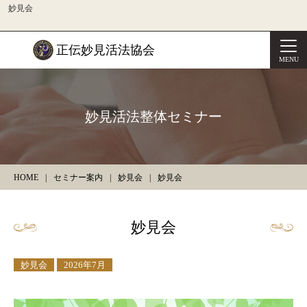
妙見会
正伝妙見活法協会
MENU
妙見活法整体セミナー
HOME
セミナー案内
妙見会
妙見会
妙見会
妙見会
2026年7月