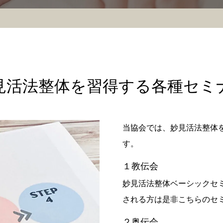
見活法整体を習得する各種セミ
当協会では、妙見活法整体
す。
１教伝会
妙見活法整体ベーシックセ
される方は是非こちらのセ
２奥伝会