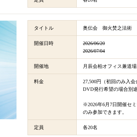
タイトル
奥伝会 御火焚之法術
開催日時
2026/06/20
2026/07/04
開催地
月辰会柏オフィス兼道場
料金
27,500円（初回のみ入会
DVD発行希望の場合別途＋
※2026年6月7日開催
のみ参加できます。
定員
各20名