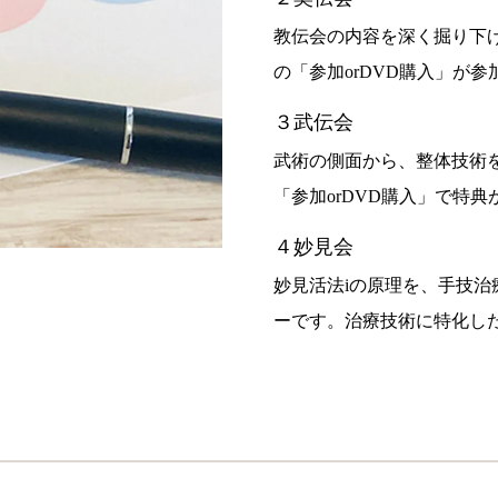
教伝会の内容を深く掘り下
の「参加orDVD購入」が
３武伝会
武術の側面から、整体技術
「参加orDVD購入」で特
４妙見会
妙見活法iの原理を、手技
ーです。治療技術に特化し