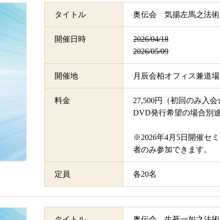
タイトル
奥伝会 気揚左馬之法術
開催日時
2026/04/18
2026/05/09
開催地
月辰会柏オフィス兼道場
料金
27,500円（初回のみ入会
DVD発行希望の場合別途＋
※2026年4月5日開催
者のみ参加できます。
定員
各20名
タイトル
奥伝会 生死一如之法術