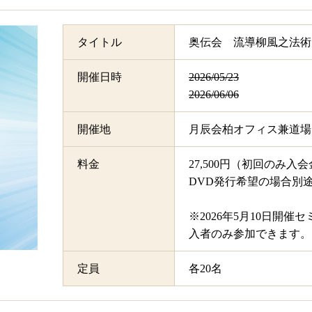
タイトル
奥伝会 流導柳風之法術
開催日時
2026/05/23
2026/06/06
開催地
月辰会柏オフィス兼道場
料金
27,500円（初回のみ入会
DVD発行希望の場合別途＋
※2026年5月10日開
入者のみ参加できます。
定員
各20名