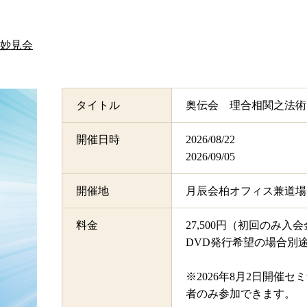
妙見会
タイトル
奥伝会 理合相関之法術
開催日時
2026/08/22
2026/09/05
開催地
月辰会柏オフィス兼道場
料金
27,500円（初回のみ入会
DVD発行希望の場合別途＋
※2026年8月2日開催
者のみ参加できます。