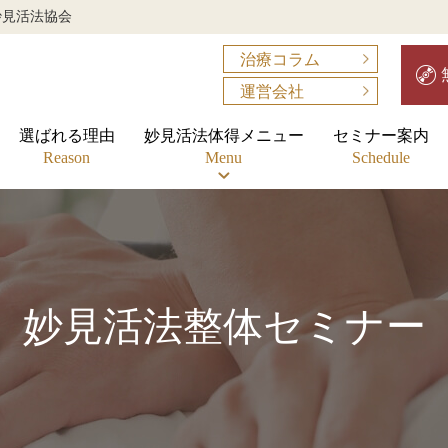
妙見活法協会
治療コラム
運営会社
選ばれる理由
妙見活法体得メニュー
セミナー案内
Reason
Menu
Schedule
妙見活法整体セミナー