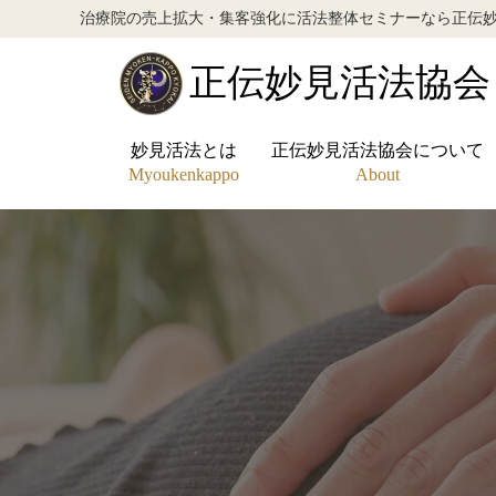
治療院の売上拡大・集客強化に活法整体セミナーなら正伝
正伝妙見活法協会
妙見活法とは
正伝妙見活法協会について
正伝妙見活法協会
Myoukenkappo
About