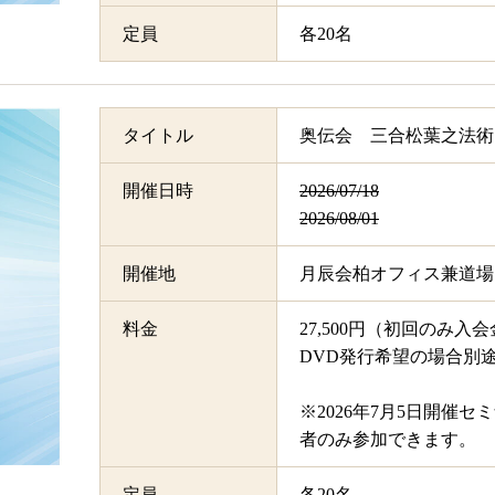
定員
各20名
タイトル
奥伝会 三合松葉之法術
開催日時
2026/07/18
2026/08/01
開催地
月辰会柏オフィス兼道場
料金
27,500円（初回のみ入会
DVD発行希望の場合別途＋
※2026年7月5日開催
者のみ参加できます。
定員
各20名