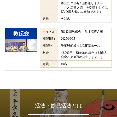
※2025年10月4日開催セミナー
「弁才流導之術」を受講もしくは
DVD購入者のみ参加できます
定員
各20名
タイトル
第113回教伝会 弁才流導之術
開催日時
2025/10/05
開催地
千葉県船橋市LIGHTSホール
料金
42,900円（初参加の場合は別途入
会金22,000円が発生します。）
定員
40名
活法・妙見活法とは