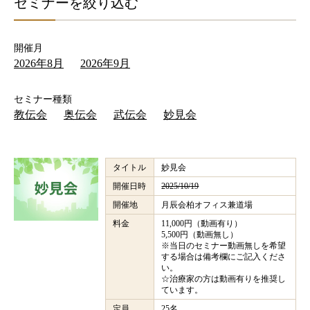
セミナーを絞り込む
開催月
2026年8月
2026年9月
セミナー種類
教伝会
奥伝会
武伝会
妙見会
タイトル
妙見会
開催日時
2025/10/19
開催地
月辰会柏オフィス兼道場
料金
11,000円（動画有り）
5,500円（動画無し）
※当日のセミナー動画無しを希望
する場合は備考欄にご記入くださ
い。
☆治療家の方は動画有りを推奨し
ています。
定員
25名