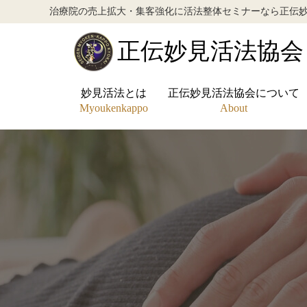
治療院の売上拡大・集客強化に活法整体セミナーなら正伝
正伝妙見活法協会
妙見活法とは
正伝妙見活法協会について
正伝妙見活法協会
Myoukenkappo
About