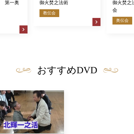
御火焚之法術
御火焚之法術 第一奥伝
会
教伝会
奥伝会
おすすめDVD