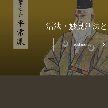
活法・妙見活法
read more