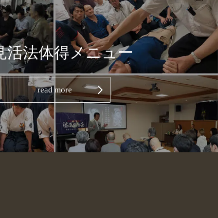
見活法体得メニュー
read more