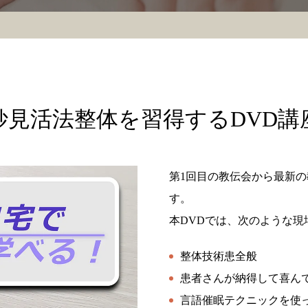
妙見活法整体を習得するDVD講
第1回目の教伝会から最新の
す。
本DVDでは、次のような
整体技術患全般
患者さんが納得して喜ん
言語催眠テクニックを使