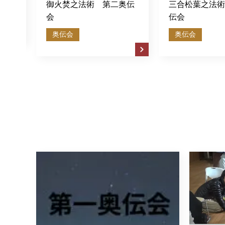
焚之法術 第二奥伝
三合松葉之法術 第一奥
伝会
会
奥伝会