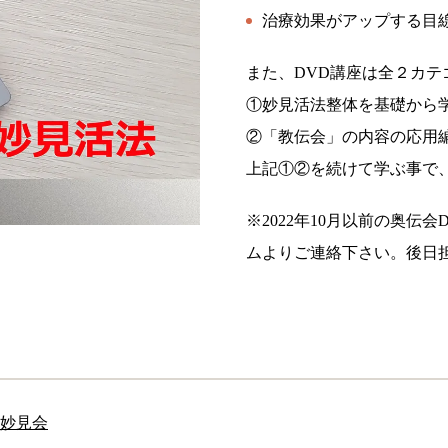
治療効果がアップする目
また、DVD講座は全２カ
①妙見活法整体を基礎から
②「教伝会」の内容の応用
上記①②を続けて学ぶ事で
※2022年10月以前の奥
ムよりご連絡下さい。後日
妙見会