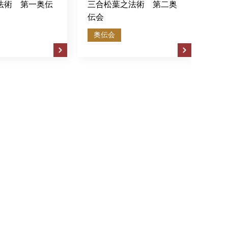
三合松葉之法術 第二奥
伝会
伝会
奥伝会
奥伝会