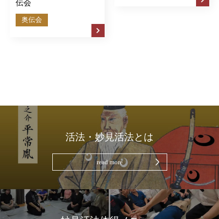
伝会
奥伝会
活法・妙見活法とは
read more