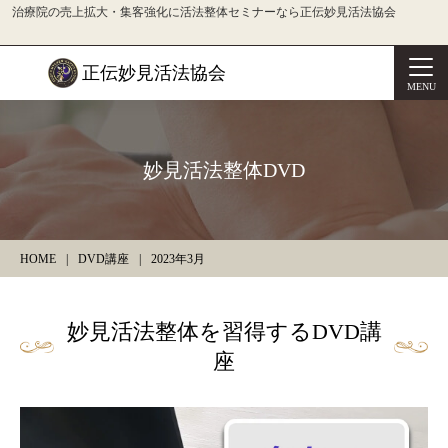
治療院の売上拡大・集客強化に活法整体セミナーなら正伝妙見活法協会
正伝妙見活法協会
MENU
妙見活法整体DVD
HOME
DVD講座
2023年3月
妙見活法整体を習得するDVD講
座