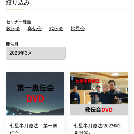
絞り込み
セミナー種類
教伝会
奥伝会
武伝会
妙見会
開催月
七星半月療法 第一奥
七星半月療法(2023年3
伝会
月開催）