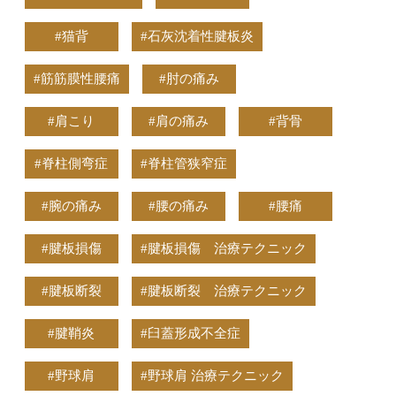
#猫背
#石灰沈着性腱板炎
#筋筋膜性腰痛
#肘の痛み
#肩こり
#肩の痛み
#背骨
#脊柱側弯症
#脊柱管狭窄症
#腕の痛み
#腰の痛み
#腰痛
#腱板損傷
#腱板損傷 治療テクニック
#腱板断裂
#腱板断裂 治療テクニック
#腱鞘炎
#臼蓋形成不全症
#野球肩
#野球肩 治療テクニック