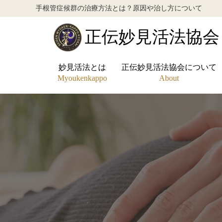
手根管症候群の治療方法とは？原因や治し方について
正伝妙見活法協会
妙見活法とは
正伝妙見活法協会について
正伝妙見活法協会
Myoukenkappo
About