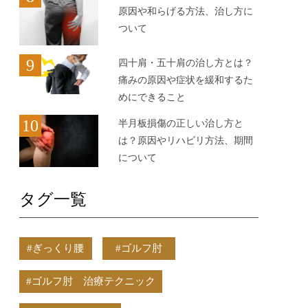
原因や和らげる方法、治し方に
ついて
9
四十肩・五十肩の治し方とは？
痛みの原因や症状を緩和するた
めにできること
10
半月板損傷の正しい治し方と
は？原因やリハビリ方法、期間
について
タグ一覧
#ぎっくり腰
#ゴルフ肘
#ゴルフ肘 治療テクニック