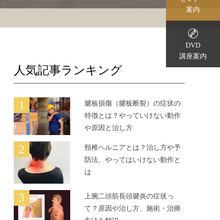
案内
DVD
講座案内
人気記事ランキング
1
腱板損傷（腱板断裂）の症状の
特徴とは？やっていけない動作
や原因と治し方
2
頸椎ヘルニアとは？治し方や予
防法、やってはいけない動作と
は
3
上腕二頭筋長頭腱炎の症状っ
て？原因や治し方、施術・治療