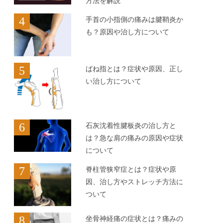
方法を解説
4
手首の小指側の痛みは腱鞘炎か
も？原因や治し方について
5
ばね指とは？症状や原因、正し
い治し方について
6
石灰沈着性腱板炎の治し方と
は？急な肩の痛みの原因や症状
について
7
脊柱管狭窄症とは？症状や原
因、治し方やストレッチ方法に
ついて
8
坐骨神経痛の症状とは？痛みの