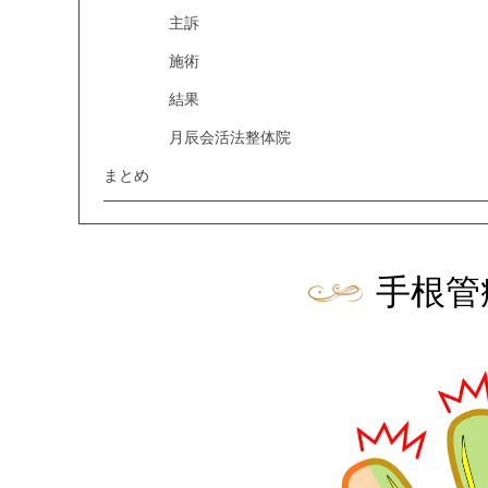
主訴
施術
結果
月辰会活法整体院
まとめ
手根管