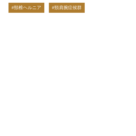
#頸椎ヘルニア
#頸肩腕症候群