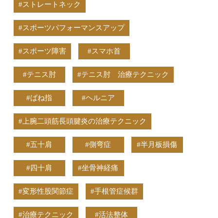
#ストレートネック
#スポーツパフォーマンスアップ
#スポーツ障害
#スマホ首
#テニス肘
#テニス肘 治療テクニック
#ばね指
#ヘルニア
#上腕二頭筋長頭腱炎の治療テクニック
#五十肩
#側弯症
#半月板損傷
#四十肩
#坐骨神経痛
#変形性股関節症
#手根管症候群
#治療テクニック
#活法整体